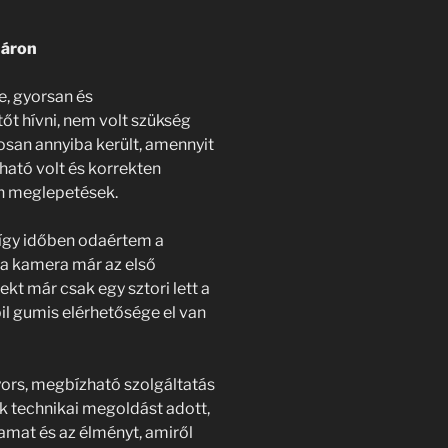
 áron
le, gyorsan és
őt hívni, nem volt szükség
osan annyiba került, amennyit
tható volt és korrekten
n meglepetések.
 így időben odaértem a
s a kamera már az első
kt már csak egy sztori lett a
il gumis elérhetősége el van
yors, megbízható szolgáltatás
k technikai megoldást adott,
mat és az élményt, amiről