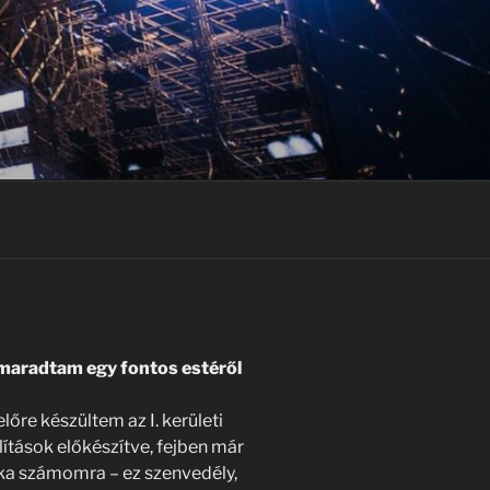
maradtam egy fontos estéről
lőre készültem az I. kerületi
lítások előkészítve, fejben már
nka számomra – ez szenvedély,