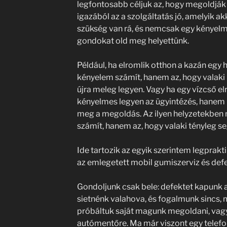
legfontosabb céljuk az, hogy megoldják
igazából az a szolgáltatás jó, amelyik a
szükség van rá, és nemcsak egy kényelmi
gondokat old meg helyettünk.
Például, ha elromlik otthon a kazán egy h
kényelem számít, hanem az, hogy valak
újra meleg legyen. Vagy ha egy vízcső el
kényelmes legyen az ügyintézés, hanem
meg a megoldás. Az ilyen helyzetekben
számít, hanem az, hogy valaki tényleg se
Ide tartozik az egyik szerintem legprakt
az emlegetett mobil gumiszerviz és defe
Gondoljunk csak bele: defektet kapunk az
sietnénk valahova, és fogalmunk sincs,
próbáltuk saját magunk megoldani, vagy
autómentőre. Ma már viszont egy telefon