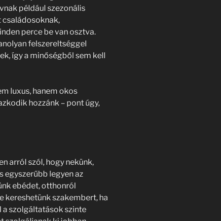
ívnak például szezonális
t családosoknak,
inden perce be van osztva.
nolyan felszereltséggel
k, így a minőségből sem kell
em luxus, hanem okos
azkodik hozzánk – pont úgy,
 arról szól, hogy nekünk,
 egyszerűbb legyen az
ünk ebédet, otthonról
ine kereshetünk szakembert, ha
l a szolgáltatások szinte