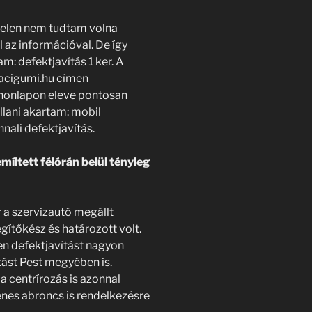
telen nem tudtam volna
 az információval. De így
m: defektjavítás 1 ker. A
lacigumi.hu címen
 honlapon eleve pontosan
llani akartam: mobil
nnali defektjavítás.
míltett félórán belül tényleg
 a szervizautó megállt
egítőkész és határozott volt.
en defektjavítást nagyon
tást Pest megyében is.
 centrírozás is azonnal
enes abroncs is rendelkezésre