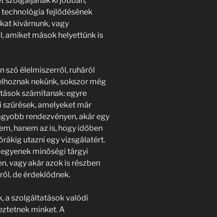
 szolgáljanak ki jobban,
 technológia fejlődésének
kat kivárnunk, vagy
l, amiket mások helyettünk is
n szó élelmiszerről, ruháról
 elhoznak nekünk, sokszor még
tások számítanak: egyre
i szűrések, amelyeket már
agyobb rendezvényen, akár egy
lem, hanem az is, hogy időben
órákig utazni egy vizsgálatért.
 legyenek minőségi tárgyi
en, vagy akár azok is részben
ről, de érdeklődnek.
 a szolgáltatások valódi
eztetnek minket. A