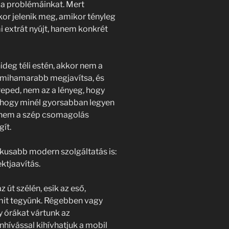
 a problémáinkat. Mert
kkor jelenik meg, amikor tényleg
 extrát nyújt, hanem konkrét
ideg téli estén, akkor nem a
i mihamarabb megjavítsa, és
reped, nem az a lényeg, hogy
 hogy minél gyorsabban legyen
 nem a szép csomagolás
gít.
ikusabb modern szolgáltatás is:
ktjaavítás.
 út szélén, esik az eső,
 mit tegyünk. Régebben vagy
 órákat vártunk az
hívással kihívhatjuk a mobil