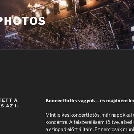
PHOTOS
TETT A
Koncertfotós vagyok – és majdnem le
S AZ I.
Mint lelkes koncertfotós, már napokkal e
koncertre. A felszerelésem töltve, a beál
a színpad előtt álltam. Ez nem csak mu