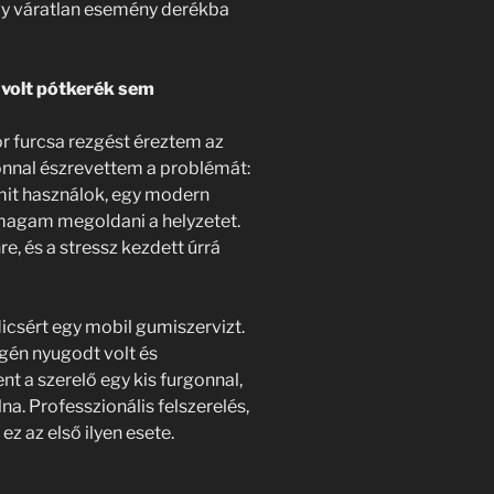
egy váratlan esemény derékba
 volt pótkerék sem
r furcsa rezgést éreztem az
onnal észrevettem a problémát:
mit használok, egy modern
 magam megoldani a helyzetet.
e, és a stressz kezdett úrrá
csért egy mobil gumiszervizt.
gén nyugodt volt és
t a szerelő egy kis furgonnal,
na. Professzionális felszerelés,
z az első ilyen esete.