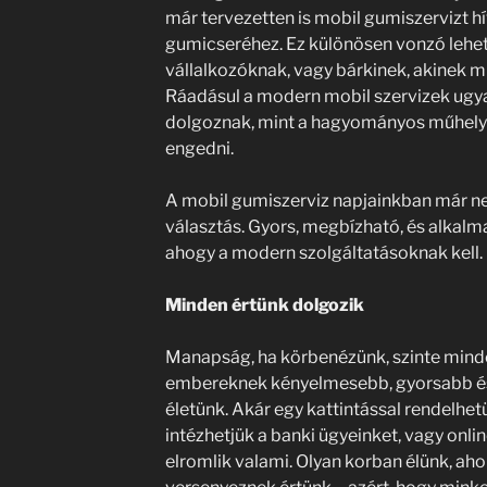
már tervezetten is mobil gumiszervizt h
gumicseréhez. Ez különösen vonzó lehe
vállalkozóknak, vagy bárkinek, akinek m
Ráadásul a modern mobil szervizek ugya
dolgoznak, mint a hagyományos műhelye
engedni.
A mobil gumiszerviz napjainkban már n
választás. Gyors, megbízható, és alkalm
ahogy a modern szolgáltatásoknak kell.
Minden értünk dolgozik
Manapság, ha körbenézünk, szinte minden
embereknek kényelmesebb, gyorsabb és
életünk. Akár egy kattintással rendelhet
intézhetjük a banki ügyeinket, vagy onl
elromlik valami. Olyan korban élünk, aho