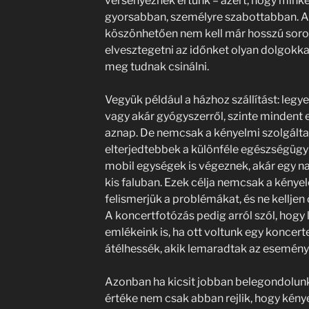
versenyeznek értünk – azért, hogy minket
gyorsabban, személyre szabottabban. A
köszönhetően nem kell már hosszú soro
elvesztegetni az időnket olyan dolgokka
meg tudnak csinálni.
Vegyük például a házhoz szállítást: legye
vagy akár gyógyszerről, szinte mindent
aznap. De nemcsak a kényelmi szolgálta
elterjedtebbek a különféle egészségügy
mobil egységek is végeznek, akár egy n
kis faluban. Ezek célja nemcsak a kénye
felismerjük a problémákat, és ne kelljen 
A koncertfotózás pedig arról szól, hogy
emlékeink is, ha ott voltunk egy koncert
átélhessék, akik lemaradtak az esemény
Azonban ha kicsit jobban belegondolunk,
értéke nem csak abban rejlik, hogy kény