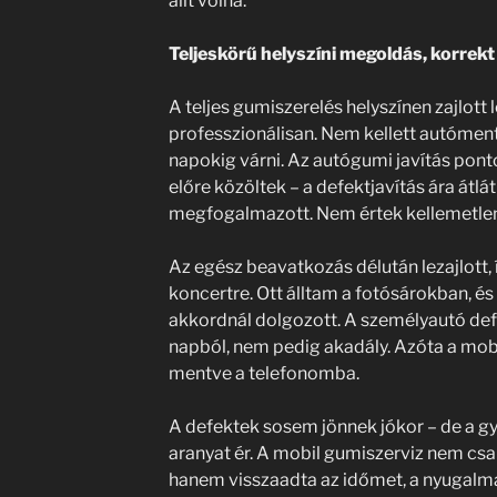
állt volna.
Teljeskörű helyszíni megoldás, korrekt
A teljes gumiszerelés helyszínen zajlott 
professzionálisan. Nem kellett autóment
napokig várni. Az autógumi javítás pont
előre közöltek – a defektjavítás ára átlá
megfogalmazott. Nem értek kellemetle
Az egész beavatkozás délután lezajlott,
koncertre. Ott álltam a fotósárokban, é
akkordnál dolgozott. A személyautó defe
napból, nem pedig akadály. Azóta a mob
mentve a telefonomba.
A defektek sosem jönnek jókor – de a g
aranyat ér. A mobil gumiszerviz nem csa
hanem visszaadta az időmet, a nyugalma