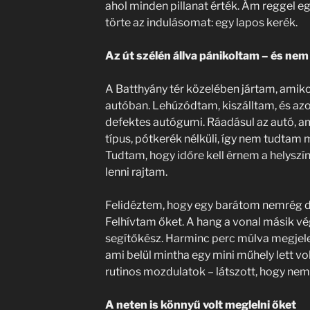
ahol minden pillanat érték. Ám reggel 
törte az indulásomat: egy lapos kerék.
Az út szélén állva pánikoltam – és nem
A Batthyány tér közelében jártam, amiko
autóban. Lehúzódtam, kiszálltam, és az
defektes autógumi. Ráadásul az autó, a
típus, pótkerék nélküli, így nem tudtam
Tudtam, hogy időre kell érnem a helyszínr
lenni rajtam.
Felidéztem, hogy egy barátom nemrég di
Felhívtam őket. A hang a vonal másik vé
segítőkész. Harminc perc múlva megjelen
ami belül mintha egy mini műhely lett vol
rutinos mozdulatok – látszott, hogy nem e
A neten is könnyű volt meglelni őket