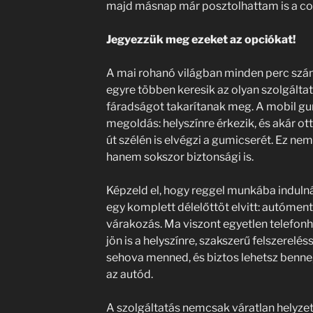
majd másnap már posztolhattam is a co
Jegyezzük meg ezeket az opciókat!
A mai rohanó világban minden perc szá
egyre többen keresik az olyan szolgálta
fáradságot takarítanak meg. A mobil gu
megoldás: helyszínre érkezik, és akár ot
út szélén is elvégzi a gumicserét. Ez ne
hanem sokszor biztonsági is.
Képzeld el, hogy reggel munkába indulná
egy komplett délelőttöt elvitt: autómen
várakozás. Ma viszont egyetlen telefonh
jön is a helyszínre, szakszerű felszereléss
sehova menned, és biztos lehetsz benne
az autód.
A szolgáltatás nemcsak váratlan helyze