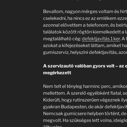
Bevallom, nagyon mérges voltam és hir
cselekedni, ha nincs ez az emlékem ezzel
azonnal elővettem a telefonom, és beírta
találatok között rögtön kiemelkedett a 
megtalálható cég:
defektjavítás 1 ker
. A
azokat a kifejezéseket láttam, amiket ha
gumiszerviz, helyszíni defektjavítás, azo
A szervizautó valóban gyors volt – az e
megérkezett
Nem telt el tényleg harminc perc, amikor
mellettem. A szerelő egyébként fiatal, s
Kiderült, hogy rutinszerűen végeznek ily
gyakran Budapesten, de akár defektjaví
Nemcsak gumicsere helyben történt, de a
megvolt. Ha szükséges lett volna, ideigl