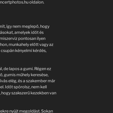
ncertphotos.hu oldalon.
mít, így nem meglepő, hogy
tásokat, amelyek időt és
miszerviz pontosan ilyen
thon, munkahely előtt vagy az
m csupán kényelmi kérdés,
l, de lapos a gumi. Régen ez
tő, gumis műhely keresése,
ívás elég, és a szakember már
el. Időt spórolsz, nem kell
, hogy szakszerű kezekben van
tekre nyújt megoldást. Sokan