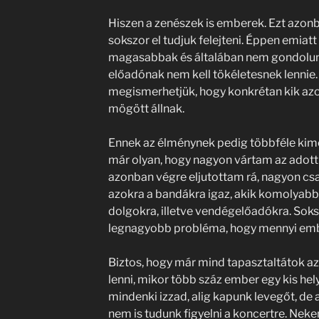
Hiszen a zenészek is emberek. Ezt azonba
sokszor el tudjuk felejteni. Éppen emiatt
magasabbak és általában nem gondolunk
előadónak nem kell tökéletesnek lennie.
megismerhetjük, hogy konkrétan kik azo
mögött állnak.
Ennek az élménynek pedig többféle kimen
már olyan, hogy nagyon vártam az adott
azonban végre eljutottam rá, nagyon cs
azokra a bandákra igaz, akik komolyab
dolgokra, illetve vendégelőadókra. Soks
legnagyobb probléma, hogy mennyi embe
Biztos, hogy már mind tapasztaltátok az
lenni, mikor több száz ember egy kis hel
mindenki izzad, alig kapunk levegőt, de
nem is tudunk figyelni a koncertre. Nek