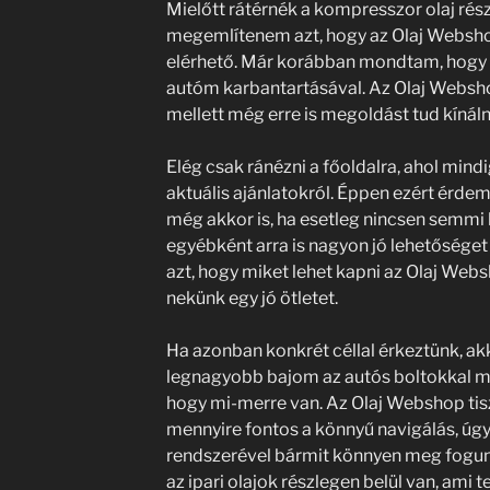
Mielőtt rátérnék a kompresszor olaj rész
megemlítenem azt, hogy az Olaj Websho
elérhető. Már korábban mondtam, hogy 
autóm karbantartásával. Az Olaj Websh
mellett még erre is megoldást tud kínál
Elég csak ránézni a főoldalra, ahol mind
aktuális ajánlatokról. Éppen ezért érdem
még akkor is, ha esetleg nincsen semmi 
egyébként arra is nagyon jó lehetőséget
azt, hogy miket lehet kapni az Olaj Webs
nekünk egy jó ötletet.
Ha azonban konkrét céllal érkeztünk, akk
legnagyobb bajom az autós boltokkal m
hogy mi-merre van. Az Olaj Webshop tis
mennyire fontos a könnyű navigálás, úg
rendszerével bármit könnyen meg fogunk 
az ipari olajok részlegen belül van, ami t