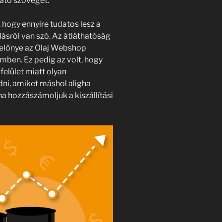
ató szöveget.
hogy ennyire tudatos lesz a
ásról van szó. Az átláthatóság
 előnye az Olaj Webshop
ben. Ez pedig az volt, hogy
felület miatt olyan
i, amiket máshol aligha
ha hozzászámoljuk a kiszállítási