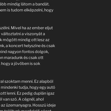
ább mindig látom a bandát.
em is tudom elképzelni, hogy
élni. Mivel ha az ember eljut
 változtatni a viszonyát a
k mögött mindig ott lesz az
k, a koncert helyszíne és csak
mind nagyon fontos dolgok,
on maradunk és csak ott
 hogy a jövőben is sok
val szoktam menni. Ez alapból
mindenki tudja, hogy egy autó
t lenni. Ez pedig duplán igaz
 van szó. A cégnél, ahol
 az üzemanyagra. Hosszú ideje