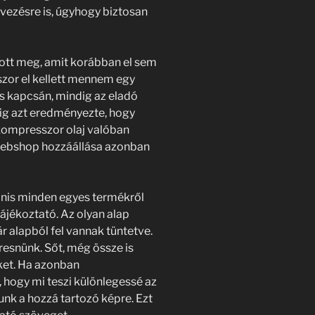
ezésre is, úgyhogy biztosan
tott meg, amit korábban el sem
szor el kellett mennem egy
s kapcsán, mindig az eladó
ig azt eredményezte, hogy
ompresszor olaj valóban
j Webshop hozzáállása azonban
anis minden egyes termékről
ájékoztató. Az olyan alap
már alapból fel vannak tüntetve.
esnünk. Sőt, még össze is
ket. Ha azonban
 hogy mi teszi különlegessé az
unk a hozzá tartozó képre. Ezt