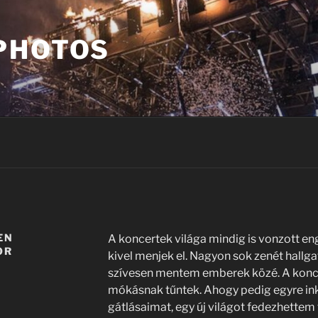
PHOTOS
EN
A koncertek világa mindig is vonzott e
OR
kivel menjek el. Nagyon sok zenét hall
szívesen mentem emberek közé. A konc
mókásnak tűntek. Ahogy pedig egyre in
gátlásaimat, egy új világot fedezhettem f