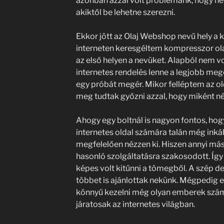
azonban azzal volt problémánk, hogy ne
akiktől be lehetne szerezni.
Ekkor jött az Olaj Webshop nevű hely a 
interneten keresgéltem kompresszor ol
az első helyen a nevüket. Alapból nem v
internetes rendelés lenne a legjobb meg
egy próbát megér. Mikor felléptem az ol
meg tudtak győzni azzal, hogy miként néz
Ahogy egy boltnál is nagyon fontos, ho
internetes oldal számára talán még inká
megfelelően nézzen ki. Hiszen annyi más 
hasonló szolgáltatásra szakosodott. Íg
képes volt kitűnni a tömegből. A szép 
többet is ajánlottak nekünk. Mégpedig e
könnyű kezelni még olyan emberek számá
járatosak az internetes világban.