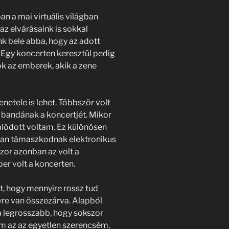
n a mai virtuális világban
 az elvárásaink is sokkal
 bele abba, hogy az adott
 Egy koncerten keresztül pedig
k az emberek, akik a zene
etele is lehet. Többször volt
 bandának a koncertjét. Mikor
alódott voltam. Ez különösen
ban támaszkodnak elektronikus
zor azonban az volt a
r volt a koncerten.
t, hogy mennyire rossz tud
yre van összezárva. Alapból
 a legrosszabb, hogy sokszor
em az az egyetlen szerencsém,