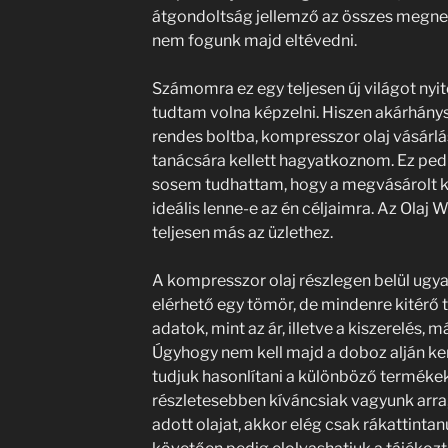
átgondoltság jellemző az összes megnev
nem fogunk majd eltévedni.
Számomra ez egy teljesen új világot nyi
tudtam volna képzelni. Hiszen akárhány
rendes boltba, kompresszor olaj vásárlá
tanácsára kellett hagyatkoznom. Ez ped
sosem tudhattam, hogy a megvásárolt k
ideális lenne-e az én céljaimra. Az Ola
teljesen más az üzlethez.
A kompresszor olaj részlegen belül ugy
elérhető egy tömör, de mindenre kitérő t
adatok, mint az ár, illetve a kiszerelés, 
Úgyhogy nem kell majd a doboz alján ker
tudjuk hasonlítani a különböző terméke
részletesebben kíváncsiak vagyunk arra,
adott olajat, akkor elég csak rákattintan