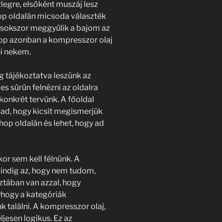
legre, elsőként muszáj lesz
p oldalán micsoda választék
sokszor meggyűlik a bajom az
op azonban a kompresszor olaj
ni nekem.
ig tájékoztatva leszünk az
es sűrűn felnézni az oldalra
konkrét tervünk. A főoldal
 ad, hogy kicsit megismerjük
hop oldalán és lehet, hogy ad
or sem kell félnünk. A
indig az, hogy nem tudom,
ztában van azzal, hogy
yhogy a kategóriák
találni. A kompresszor olaj,
eljesen logikus. Ez az