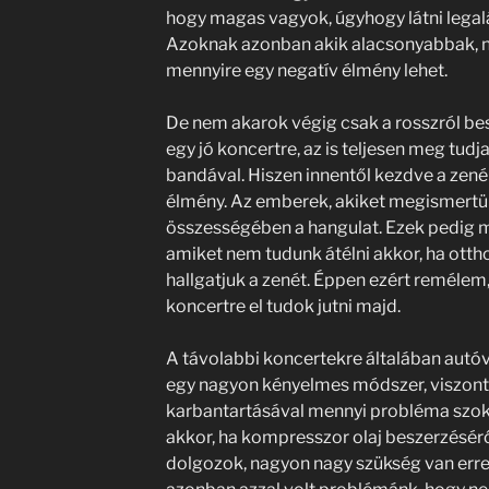
hogy magas vagyok, úgyhogy látni legal
Azoknak azonban akik alacsonyabbak, n
mennyire egy negatív élmény lehet.
De nem akarok végig csak a rosszról besz
egy jó koncertre, az is teljesen meg tudja
bandával. Hiszen innentől kezdve a zené
élmény. Az emberek, akiket megismertün
összességében a hangulat. Ezek pedig 
amiket nem tudunk átélni akkor, ha otth
hallgatjuk a zenét. Éppen ezért remélem,
koncertre el tudok jutni majd.
A távolabbi koncertekre általában autó
egy nagyon kényelmes módszer, viszont 
karbantartásával mennyi probléma szokot
akkor, ha kompresszor olaj beszerzéséről
dolgozok, nagyon nagy szükség van erre