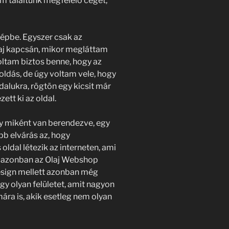
m találtunk megfelelő céget,
képbe. Egyszer csak az
aj kapcsán, mikor megláttam
oltam biztos benne, hogy az
oldás, de úgy voltam vele, hogy
dalukra, rögtön egy kicsit már
ett ki az oldal.
gy miként van berendezve, egy
bb elvárás az, hogy
oldal létezik az interneten, ami
y azonban az Olaj Webshop
design mellett azonban még
gy olyan felületet, amit nagyon
ra is, akik esetleg nem olyan