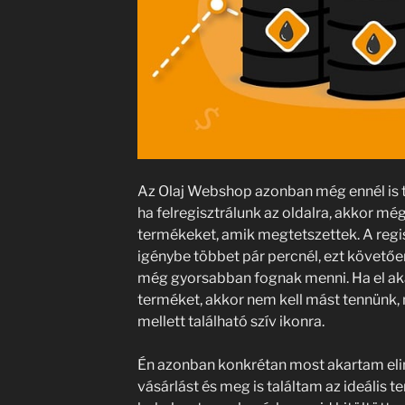
Az Olaj Webshop azonban még ennél is t
ha felregisztrálunk az oldalra, akkor még
termékeket, amik megtetszettek. A regi
igénybe többet pár percnél, ezt követőe
még gyorsabban fognak menni. Ha el aka
terméket, akkor nem kell mást tennünk, 
mellett található szív ikonra.
Én azonban konkrétan most akartam elin
vásárlást és meg is találtam az ideális 