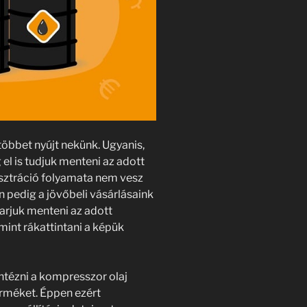
öbbet nyújt nekünk. Ugyanis,
 el is tudjuk menteni az adott
sztráció folyamata nem vesz
n pedig a jövőbeli vásárlásaink
rjuk menteni az adott
mint rákattintani a képük
tézni a kompresszor olaj
terméket. Éppen ezért