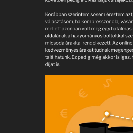
követően pedig elolvashatjuk a tájékozt
Korábban szerintem sosem éreztem azt, 
választásom, ha
kompresszor olaj
vásárl
mellett azonban volt még egy hatalmas
oldalának a hagyományos boltokkal szem
micsoda árakkal rendelkezett. Az online 
kedvezményes árakat tudnak megengedn
találhatunk. Ez pedig még akkor is igaz, 
díjat is.