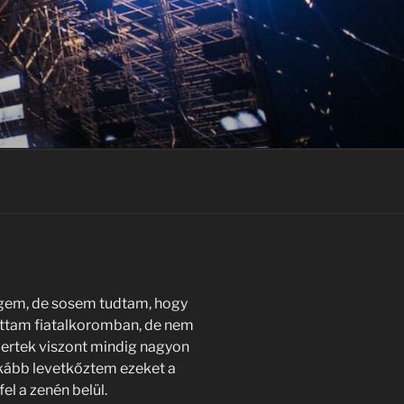
ngem, de sosem tudtam, hogy
gattam fiatalkoromban, de nem
ertek viszont mindig nagyon
kább levetkőztem ezeket a
el a zenén belül.