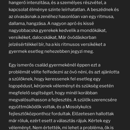
hangerő intenzitása, és a személyes részvétel, a
kapcsolat élménye szinte leírhatatlan. A beszédnek és
az olvasásnak a zenéhez hasonlóan van egy ritmusa,
dallama, hangzása. A nagyon apró és kissé
nagyobbacska gyerekek kedvelik a mondókákat,
versikéket, dalocskákat, Már óvódáskorban
jelzésértékkel bír, ha a kis ritmusos versikéket a
gyermek esetleg nehezebben jegyzi meg.
Egy ismerős család gyermekénél éppen ezt a
problémát vélte felfedezni az óvó néni, és azt ajánlotta
a szülőknek, hogy keressenek fel esetleg egy
logopédust, kérjenek véleményt és szükség esetén
megfelelő segítséget, hogy minél korábban
megvalósulhasson a fejlesztés. A szülők szerencsére
együttműködők voltak, és a Mosolykulcs
fejlesztőközponthoz fordultak. Előzetesen hallottak
már róluk, ezért esett a választás rájuk. Kértek egy
véleményt. Nem értették, mi lehet a probléma, ők is