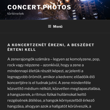
Tartalomhoz
CONCERT PHOTOS
történetek
Menü
A KONCERTZENÉT ÉREZNI, A BESZÉDET
ÉRTENI KELL
A zenerajongók számára – legyen az komolyzene, pop,
rock vagy népzene – azonkívül, hogy a zene a
mindennapi életük részét képezi, az jelenti a
legnagyobb örömöt, amikor a kedvenc előadóik élő
koncertjére is el tudnak jutni. A zene mindenféle
közvetítő médium nélküli, közvetlen megtapasztalása,
a hangszerek, a ritmus fizikai hullámokat keltő
rezgésének átélése, a hangok környezetből érkező
hangzása, ahogyan azok a hallgatót körülveszik, a