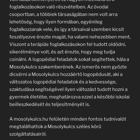
foglalkozásokon való részvételben. Az óvodai
csoportban, a többiek társaságában nem volt arra
lehetőség, hogy ilyen formában, egyénileg
foglalkozzanak vele, és így a társaival szemben kicsit
feszélyezve érezte magát, ha valami nehezebben ment,
Viszont a terápiás foglalkozásokon fel tudott oldódni,
sikerélménye volt, és azt érezte, hogy meg tudja
csinálni. A logopédiai feladatok sokat segítettek, hála a
Mosolykulcs szakemberének. Az ismerős nem győzte
dicsérni a Mosolykulcs hozzáértő logopédusát, aki a
változatos logopédiai feladatok és a kedvessége,
szaktudása segítségével ilyen változást tudott hozni a
gyermek életébe, meghatározva ezzel a későbbi iskolai
beilleszkedését és teljesítményét is.
A mosolykulcs.hu felületén minden fontos tudnivalót
megtalálhattok a Mosolykulcs széles körű
szolgáltatásairól.