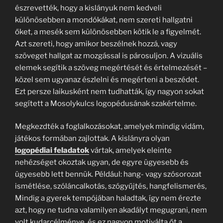
észrevették, hogy a kislányuk nem kedveli
különösebben a mondókákat, nem szereti hallgatni
őket, a mesék sem különösebben kötik le a figyelmét.
Azt szereti, hogy amikor beszélnek hozzá, vagy
szöveget hallgat az mozgással is párosuljon. A vizuális
elemek segítik a szöveg megértését és értelmezését –
közel sem ugyanaz észlelni és megérteni a beszédet.
Ezt persze laikusként nem tudhatták, így nagyon sokat
segített a Mosolykulcs logopédusának szakértelme.
Megkezdték a foglalkozásokat, amelyek mindig vidám,
játékos formában zajlottak. A kislányra olyan
logopédiai feladatok
vártak, amelyek eleinte
nehézséget okoztak ugyan, de egyre ügyesebb és
ügyesebb lett bennük. Például: hang- vagy szósorozat
ismétlése, szóláncalkotás, szógyűjtés, hangfelismerés,
Mindig a gyerek tempójában haladtak, így nem érezte
azt, hogy ne tudna valamilyen akadályt megugrani, nem
volt kudarcélménye, és ez nagyon motiválta őt a